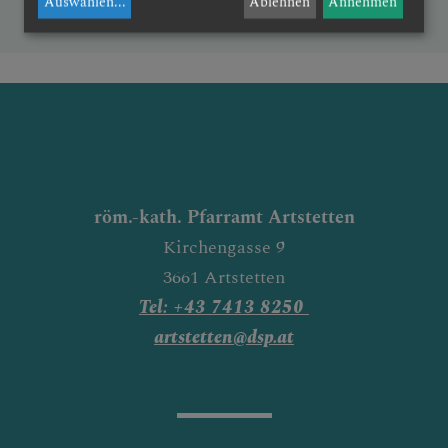
Auswählen
...
Ablehnen
Annehmen
bung
röm.-kath. Pfarramt Artstetten
Kirchengasse 9
3661 Artstetten
Tel: +43 7413 8250
artstetten@dsp.at