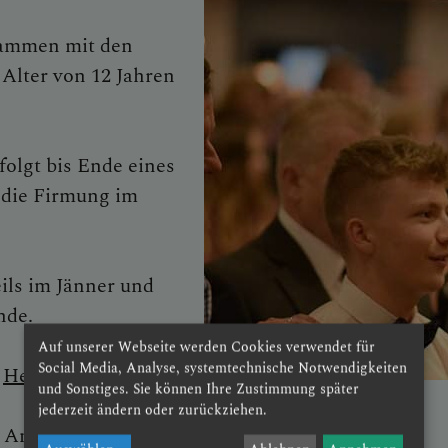
sammen mit den
INAUS
Alter von 12 Jahren
E
olgt bis Ende eines
r die Firmung im
ils im Jänner und
nde.
Auf unserer Webseite werden Cookies verwendet für
Social Media, Analyse, systemtechnische Notwendigkeiten
:
Herunterladen
und Sonstiges. Sie können Ihre Zustimmung später
jederzeit ändern oder zurückziehen.
d Anmeldung zur Firmung:
Firmung (dsp.at)