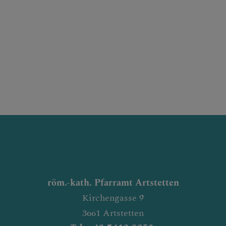
röm.-kath. Pfarramt Artstetten
Kirchengasse 9
3661 Artstetten