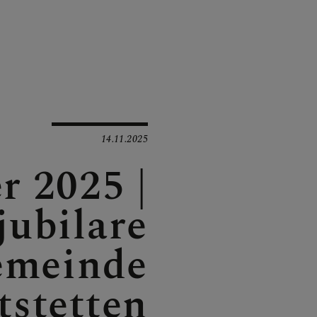
INAUS
E
14.11.2025
r 2025 |
jubilare
emeinde
tstetten