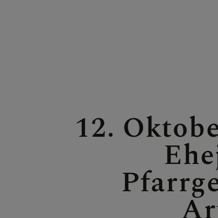
ÜBER UNS H
SAKRAMENT
12. Oktobe
Ehe
Pfarrg
Ar