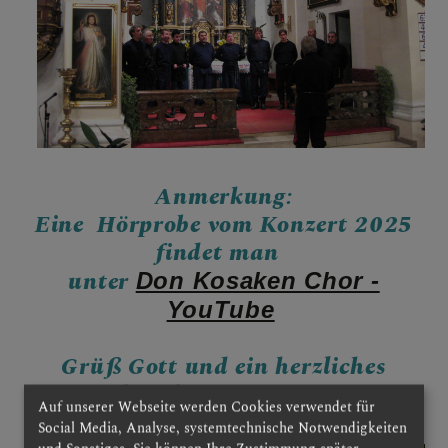
Anmerkung:
Eine Hörprobe vom Konzert 2025
findet man
unter
Don Kosaken Chor -
YouTube
Grüß Gott und ein herzliches
Wiedersehen in Artstetten !
Auf unserer Webseite werden Cookies verwendet für
Social Media, Analyse, systemtechnische Notwendigkeiten