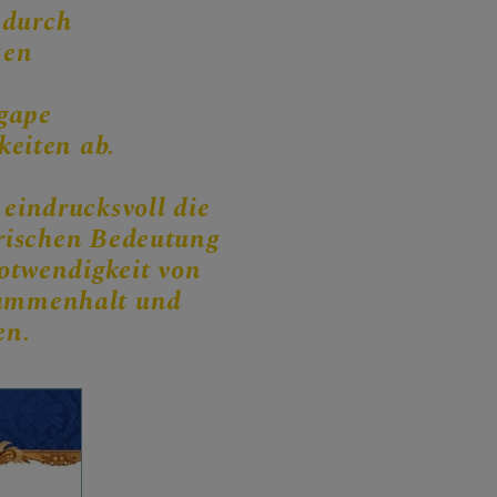
n
durch
zen
gape
keiten ab.
 eindrucksvoll die
orischen Bedeutung
otwendigkeit von
sammenhalt und
en.