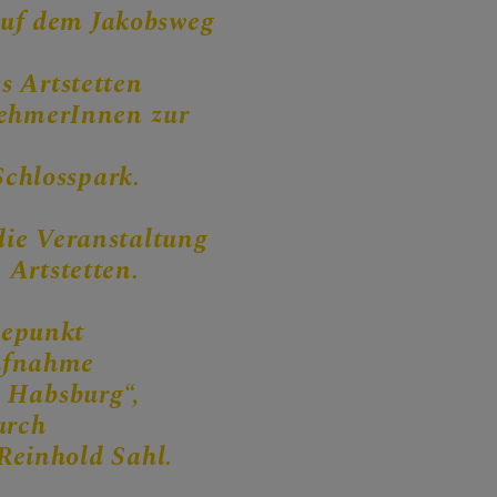
auf dem Jakobsweg
s Artstetten
nehmerInnen zur
chlosspark.
ie Veranstaltung
 Artstetten.
hepunkt
Aufnahme
a Habsburg“,
urch
einhold Sahl.