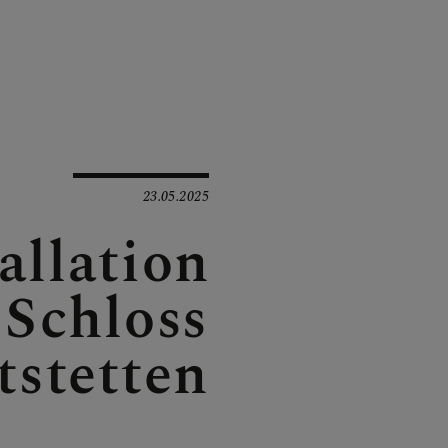
INAUS
E
23.05.2025
allation
 Schloss
tstetten