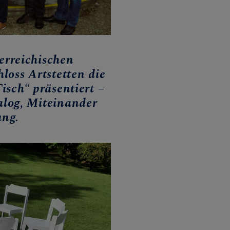
erreichischen
oss Artstetten die
Tisch“ präsentiert –
ialog, Miteinander
ung.