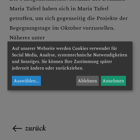
Maria Taferl haben sich in Maria Taferl
getroffen, um sich gegenseitig die Projekte der
Begegnungstage im Oktober vorzustellen.
Näheres unter
Start der Begegnungstage im Dekanat
Auf unserer Webseite werden Cookies verwendet für
Social Media, Analyse, systemtechnische Notwendigkeiten
Maria Taferl (dsp.at)
und Sonstiges. Sie können Ihre Zustimmung später
jederzeit ändern oder zurückziehen.
Auswählen
...
Ablehnen
Annehmen
zurück